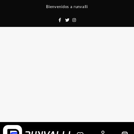
Saltar
Bienvenidos a runvalli
al
contenido