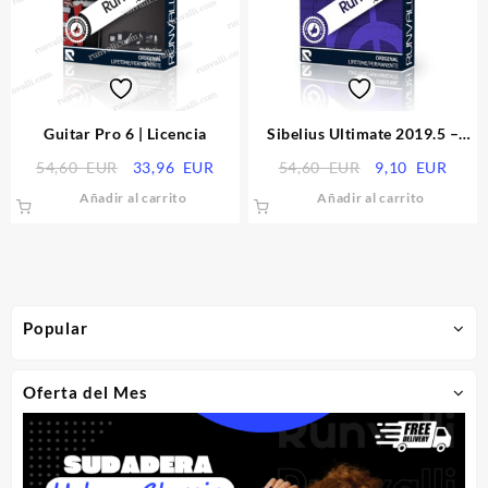
Guitar Pro 6 | Licencia
Sibelius Ultimate 2019.5 –
Garantizado
El
El
El
El
54,60
EUR
33,96
EUR
54,60
EUR
9,10
EUR
precio
precio
precio
preci
Añadir al carrito
Añadir al carrito
original
actual
original
actua
era:
es:
era:
es:
54,60
33,96
54,60
9,10
EUR.
EUR.
EUR.
EUR.
Popular
Oferta del Mes