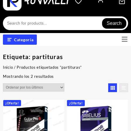
Search
Categoría
Etiqueta:
partituras
Inicio
/ Productos etiquetados “partituras”
Ordenado
Mostrando los 2 resultados
por
los
últimos
¡Oferta!
¡Oferta!