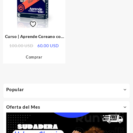
Curso | Aprende Coreano con
Kiki
El
El
100.00
USD
60.00
USD
precio
precio
Comprar
original
actual
era:
es:
100.00 USD.
60.00 USD.
Popular
Oferta del Mes