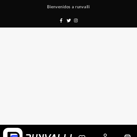
Saltar
Bienvenidos a runvalli
al
contenido