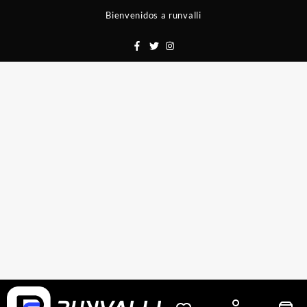
Saltar
Bienvenidos a runvalli
al
contenido