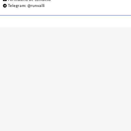
Telegram:
@runvalli
© 2026
Runvalli