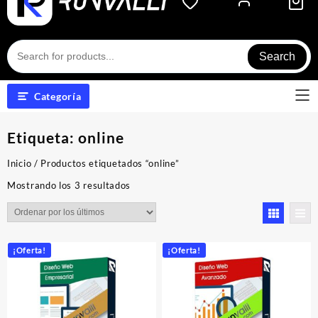
Search
Categoría
Etiqueta:
online
Inicio
/ Productos etiquetados “online”
Ordenado
Mostrando los 3 resultados
por
los
últimos
¡Oferta!
¡Oferta!