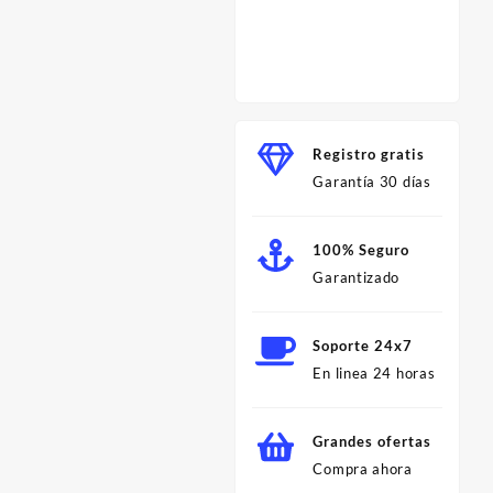
Herram
para C
Profes
Minut
Registro gratis
Garantía 30 días
100% Seguro
Garantizado
Soporte 24x7
En linea 24 horas
Grandes ofertas
Compra ahora