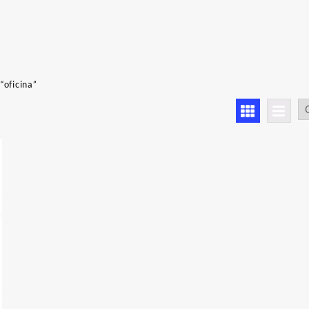
a
“oficina”