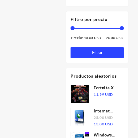
Filtro por precio
Precio:
10.00 USD
—
20.00 USD
Precio
Precio
mínimo
máximo
Filtrar
Productos aleatorios
Fortnite X
Marvel -
11.99
USD
Zero War
Collection
Internet
Bundle DLC
Download
25.00
USD
Epic Games
El
El
Manager
13.00
USD
CD Key
precio
precio
6.38 -
Windows
original
actual
Licencia