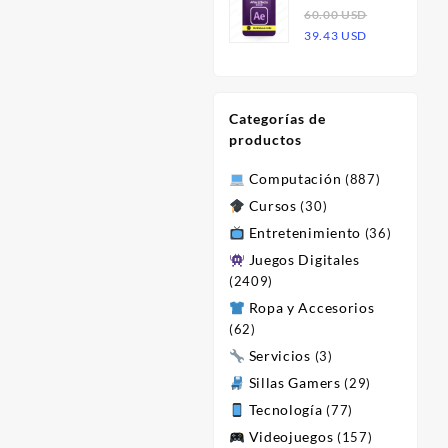
Effects 2023
60.00
USD
era:
es:
El
El
| Licencia
39.43
USD
60.00 USD.
23.47 USD.
precio
precio
original
actual
era:
es:
Categorías de
60.00 USD.
39.43 USD.
productos
Computación
(887)
Cursos
(30)
Entretenimiento
(36)
Juegos Digitales
(2409)
Ropa y Accesorios
(62)
Servicios
(3)
Sillas Gamers
(29)
Tecnología
(77)
Videojuegos
(157)