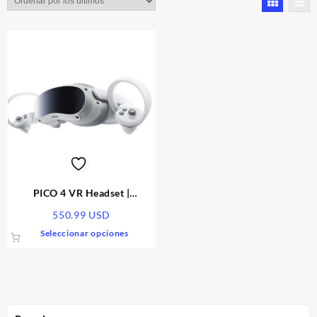
PICO 4 VR Headset |
8GB+256GB
550.99
USD
Este
Seleccionar opciones
producto
tiene
múltiples
variantes.
Las