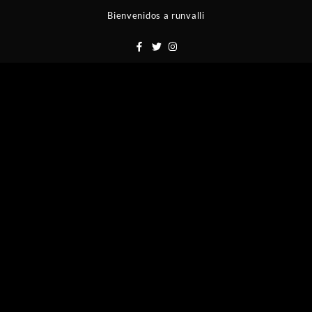
Saltar
Bienvenidos a runvalli
al
contenido