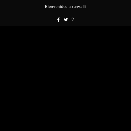
Saltar
Bienvenidos a runvalli
al
contenido