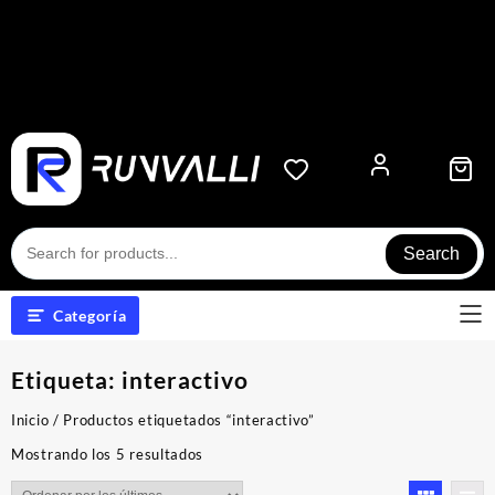
Search
Categoría
Etiqueta:
interactivo
Inicio
/ Productos etiquetados “interactivo”
Ordenado
Mostrando los 5 resultados
por