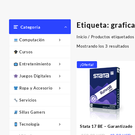
Etiqueta:
grafic
Categoría
Inicio
/ Productos etiquetados 
Computación
Or
Mostrando los 3 resultados
Cursos
po
los
Entretenimiento
últ
¡Oferta!
Juegos Digitales
Ropa y Accesorios
Servicios
Sillas Gamers
Tecnología
Stata 17 BE – Garantizado