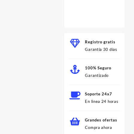
Herram
para C
Profes
Minut
Registro gratis
Garantía 30 días
100% Seguro
Garantizado
Soporte 24x7
En linea 24 horas
Grandes ofertas
Compra ahora