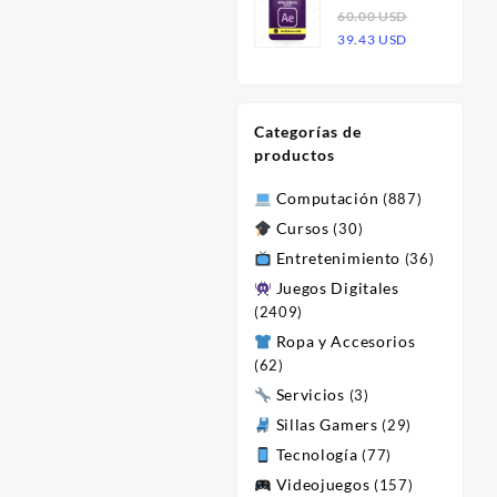
Effects 2023
60.00
USD
era:
es:
o
El
El
| Licencia
39.43
USD
60.00 USD.
23.47 USD.
l
precio
precio
original
actual
 USD.
era:
es:
Categorías de
60.00 USD.
39.43 USD.
productos
Computación
(887)
Cursos
(30)
Entretenimiento
(36)
Juegos Digitales
(2409)
Ropa y Accesorios
(62)
Servicios
(3)
Sillas Gamers
(29)
Tecnología
(77)
Videojuegos
(157)