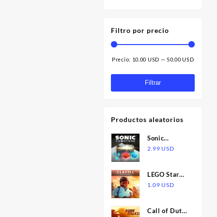
Filtro por precio
Precio:
10.00 USD
—
50.00 USD
Precio
Precio
mínimo
máximo
Filtrar
Productos aleatorios
Sonic
Frontiers:
2.99
USD
Adventurer's
Treasure Box
LEGO Star
DLC EU PS5
Wars: The
1.09
USD
CD Key
Skywalker
Saga -
Call of Duty:
Classic