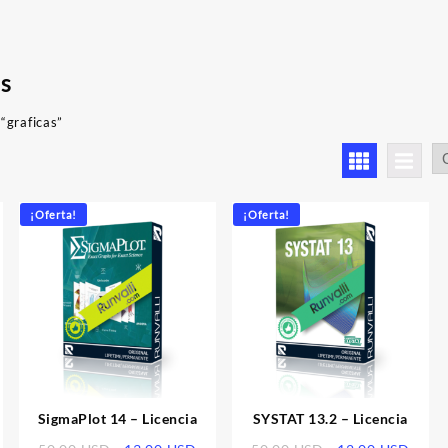
as
“graficas”
denado
r
imos
¡Oferta!
¡Oferta!
SigmaPlot 14 – Licencia
SYSTAT 13.2 – Licencia