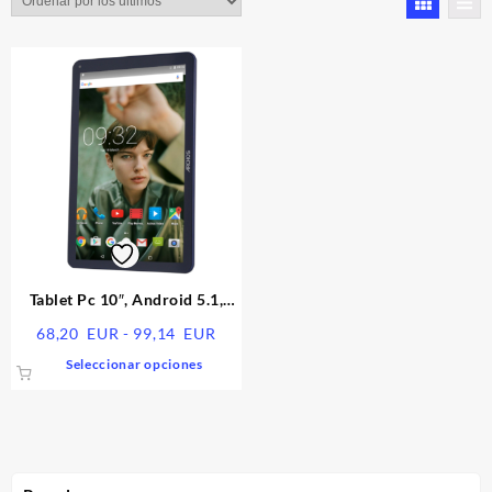
Tablet Pc 10″, Android 5.1,
SIM, WiFi, Bluetooth 5.1
Rango
68,20
EUR
-
99,14
EUR
de
Este
Seleccionar opciones
precios:
producto
desde
tiene
68,20
múltiples
EUR
variantes.
hasta
Las