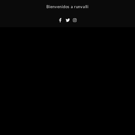
Saltar
Bienvenidos a runvalli
al
contenido