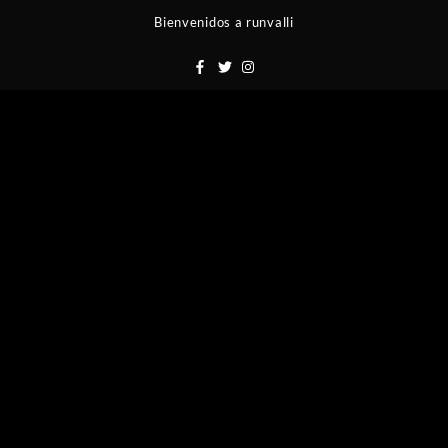
Saltar
Bienvenidos a runvalli
al
contenido