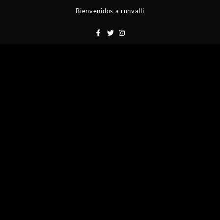
Saltar
Bienvenidos a runvalli
al
contenido