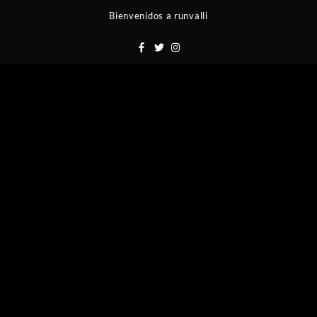
Saltar
Bienvenidos a runvalli
al
contenido