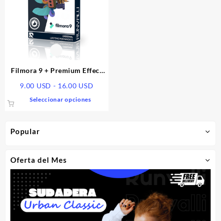
Filmora 9 + Premium Effect
Pack – Garantizado
Rango
9.00
USD
-
16.00
USD
de
Este
Seleccionar opciones
precios:
producto
desde
tiene
9.00 USD
múltiples
Popular
hasta
variantes.
16.00 USD
Las
Oferta del Mes
opciones
se
pueden
elegir
en
la