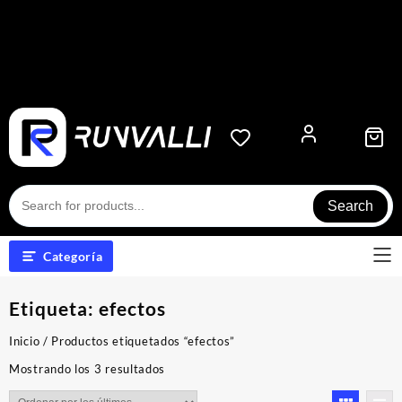
Search
Categoría
Etiqueta:
efectos
Inicio
/ Productos etiquetados “efectos”
Ordenado
Mostrando los 3 resultados
por