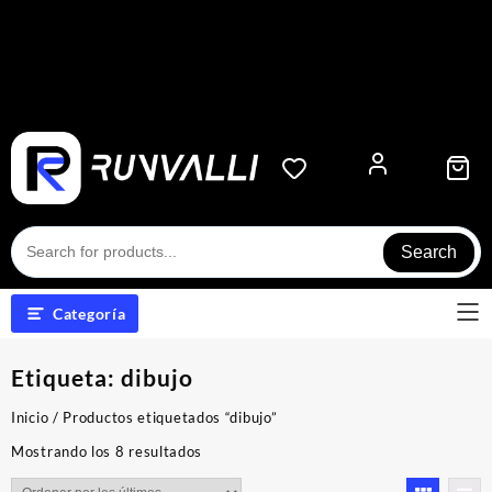
Search
Categoría
Etiqueta:
dibujo
Inicio
/ Productos etiquetados “dibujo”
Ordenado
Mostrando los 8 resultados
por