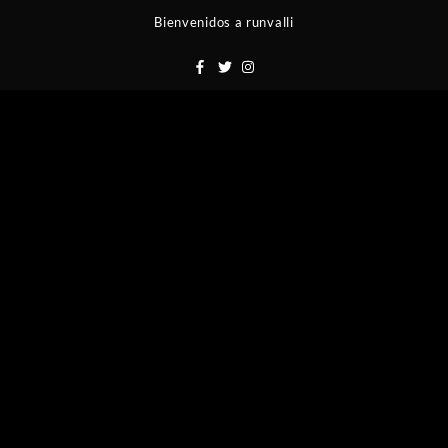
Saltar
Bienvenidos a runvalli
al
contenido