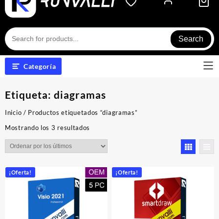
Search
Categoría
Etiqueta:
diagramas
Inicio
/ Productos etiquetados “diagramas”
Ordenado
Mostrando los 3 resultados
por
los
últimos
¡Oferta!
¡Oferta!