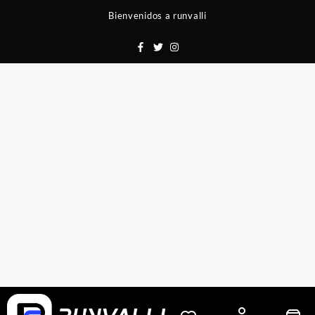
Saltar
Bienvenidos a runvalli
al
contenido