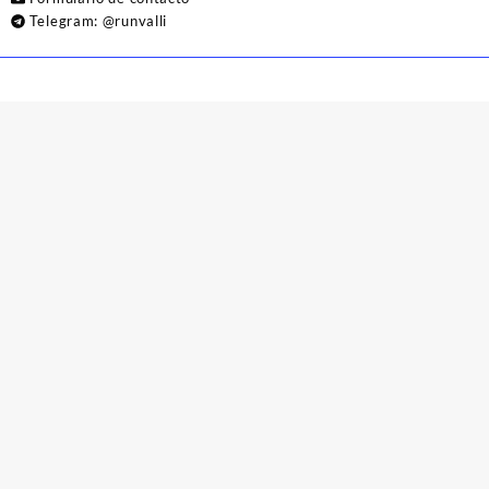
Telegram:
@runvalli
© 2026
Runvalli