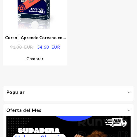
Curso | Aprende Coreano con
Kiki
El
El
91,00
EUR
54,60
EUR
precio
precio
Comprar
original
actual
era:
es:
91,00
54,60
EUR.
EUR.
Popular
Oferta del Mes