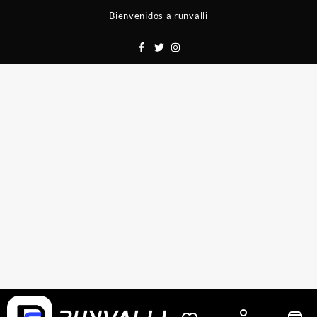
Saltar
Bienvenidos a runvalli
al
contenido