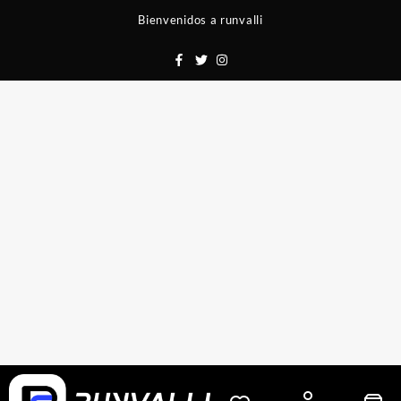
Saltar
Bienvenidos a runvalli
al
contenido