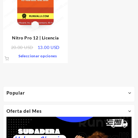
Nitro Pro 12 | Licencia
El
El
20.00
USD
13.00
USD
precio
precio
Este
Seleccionar opciones
original
actual
producto
era:
es:
tiene
20.00 USD.
13.00 USD.
múltiples
variantes.
Las
Popular
opciones
se
pueden
Oferta del Mes
elegir
en
la
página