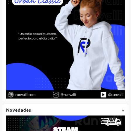
de
producto
Novedades