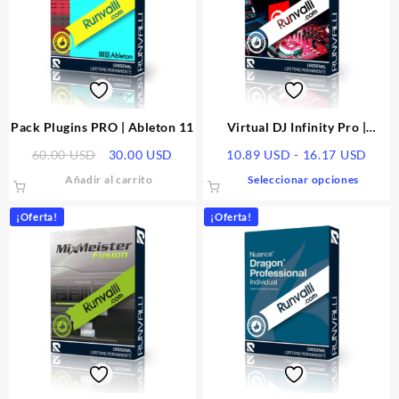
Pack Plugins PRO | Ableton 11
Virtual DJ Infinity Pro |
Garantizado
El
El
Rang
60.00
USD
30.00
USD
10.89
USD
-
16.17
USD
precio
precio
de
Este
Añadir al carrito
Seleccionar opciones
original
actual
preci
produ
era:
es:
desd
tiene
¡Oferta!
¡Oferta!
60.00 USD.
30.00 USD.
10.8
múlti
hasta
varia
16.1
Las
opcio
se
pued
elegir
en
la