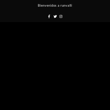
Saltar
Bienvenidos a runvalli
al
contenido