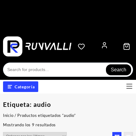
Search
Categoría
Etiqueta:
audio
Inicio
/ Productos etiquetados “audio”
Ordenado
Mostrando los 9 resultados
por