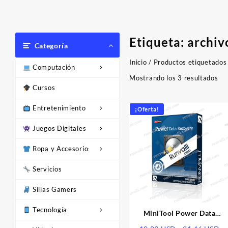
Etiqueta:
archiv
Categoría
Inicio
/ Productos etiquetados
Computación
Or
Mostrando los 3 resultados
Cursos
po
los
Entretenimiento
últ
¡Oferta!
Juegos Digitales
Ropa y Accesorios
Servicios
Sillas Gamers
Tecnología
MiniTool Power Data
Recovery | Licencia