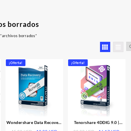
os borrados
 “archivos borrados”
denado
r
imos
¡Oferta!
¡Oferta!
Wondershare Data Recovery
Tenorshare 4DDIG 9.0 |
5 | Licencia
Licencia