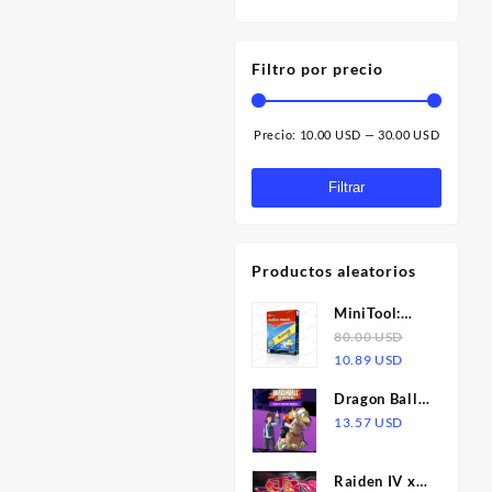
Filtro por precio
Precio:
10.00 USD
—
30.00 USD
Precio
Precio
mínimo
máximo
Filtrar
Productos aleatorios
MiniTool:
Partition
80.00
USD
El
El
Wizard
10.89
USD
precio
precio
Server |
Dragon Ball:
original
actual
Licencia
The Breakers
13.57
USD
era:
es:
Special
80.00 USD.
10.89 USD.
Edition AR
Raiden IV x
XBOX One /