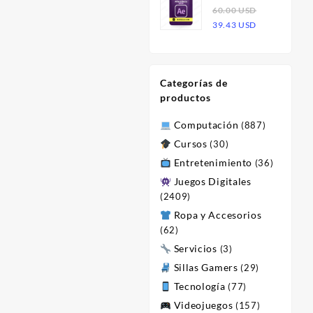
Effects 2023
60.00
USD
era:
es:
o
El
El
| Licencia
39.43
USD
60.00 USD.
23.47 USD.
l
precio
precio
original
actual
 USD.
era:
es:
Categorías de
60.00 USD.
39.43 USD.
productos
Computación
(887)
Cursos
(30)
Entretenimiento
(36)
Juegos Digitales
(2409)
Ropa y Accesorios
(62)
Servicios
(3)
Sillas Gamers
(29)
Tecnología
(77)
Videojuegos
(157)