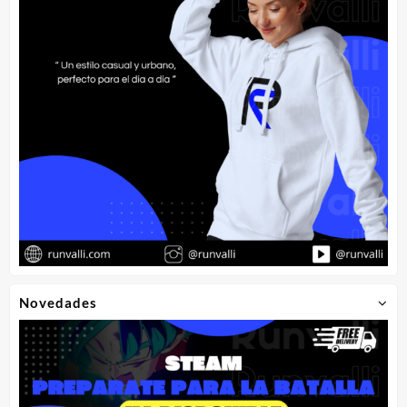
de
producto
Novedades