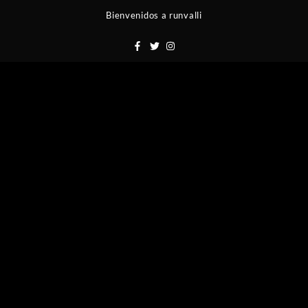
Saltar
Bienvenidos a runvalli
al
contenido