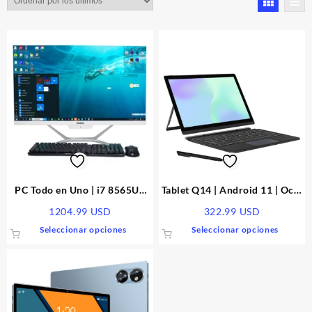
los
últimos
PC Todo en Uno | i7 8565Uu
Tablet Q14 | Android 11 | Octa
4G RAM | 256 SSD | 23
Core | 4G LTE | 14 Pulgadas
1204.99
USD
322.99
USD
Pulgadas | Webcam
Este
Este
Seleccionar opciones
Seleccionar opciones
producto
produc
tiene
tiene
múltiples
múltipl
variantes.
variant
Las
Las