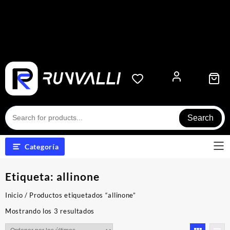
Search
Categoría
Etiqueta:
allinone
Inicio
/ Productos etiquetados “allinone”
Ordenado
Mostrando los 3 resultados
por